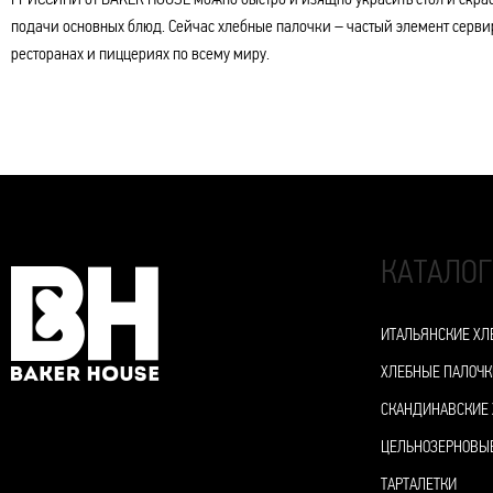
ГРИССИНИ от BAKER HOUSE можно быстро и изящно украсить стол и скра
подачи основных блюд. Сейчас хлебные палочки – частый элемент серви
ресторанах и пиццериях по всему миру.
КАТАЛОГ
ИТАЛЬЯНСКИЕ ХЛ
ХЛЕБНЫЕ ПАЛОЧК
СКАНДИНАВСКИЕ
ЦЕЛЬНОЗЕРНОВЫ
ТАРТАЛЕТКИ