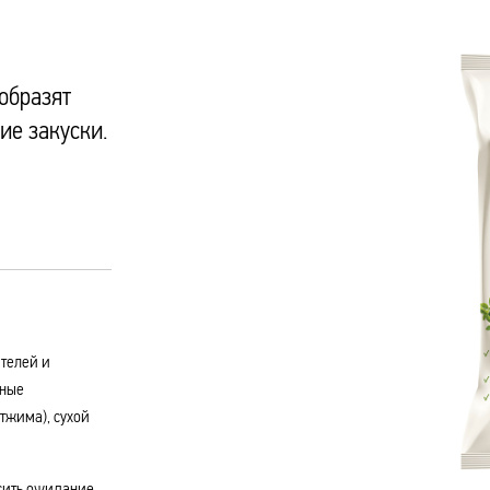
образят
ие закуски.
ителей и
нные
тжима), сухой