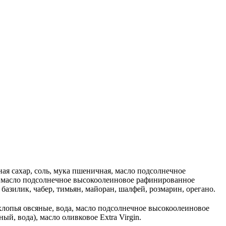
ная сахар, соль, мука пшеничная, масло подсолнечное
да, масло подсолнечное высокоолеиновое рафинированное
 базилик, чабер, тимьян, майоран, шалфей, розмарин, орегано.
хлопья овсяные, вода, масло подсолнечное высокоолеиновое
й, вода), масло оливковое Extra Virgin.