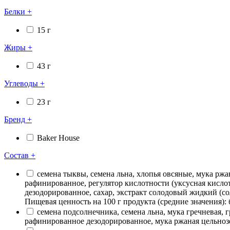
Белки
+
15 г
Жиры
+
43 г
Углеводы
+
23 г
Бренд
+
Baker House
Состав
+
семена тыквы, семена льна, хлопья овсяные, мука ржа
рафинированное, регулятор кислотности (уксусная кислот
дезодорированное, сахар, экстракт солодовый жидкий (сол
Пищевая ценность на 100 г продукта (средние значения): бе
семена подсолнечника, семена льна, мука гречневая,
рафинированное дезодорированное, мука ржаная цельнозер