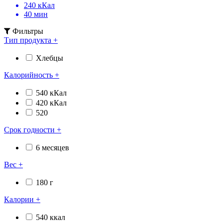
240 кКал
40 мин
Фильтры
Тип продукта
+
Хлебцы
Калорийность
+
540 кКал
420 кКал
520
Срок годности
+
6 месяцев
Вес
+
180 г
Калории
+
540 ккал