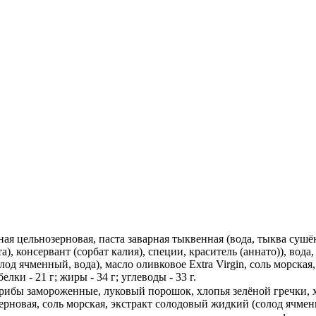
ная цельнозерновая, паста заварная тыквенная (вода, тыква сушё
а), консервант (сорбат калия), специи, краситель (аннато)), во
од ячменный, вода), масло оливковое Extra Virgin, соль морская,
лки - 21 г; жиры - 34 г; углеводы - 33 г.
 грибы замороженные, луковый порошок, хлопья зелёной гречки, 
новая, соль морская, экстракт солодовый жидкий (солод ячменны