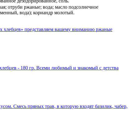
ованное дезодорированное, соль.
ная; отруби ржаные; вода; масло подсолнечное
чменный, вода); кориандр молотый.
их хлебцев» представляем вашему вниманию ржаные
лебцев - 180 гр. Всеми любимый и знакомый с детства
м. Смесь пряных трав, в которую входят базилик, чабер,