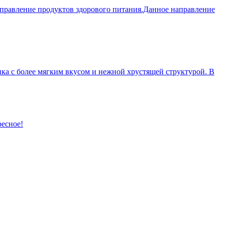
правление продуктов здорового питания.Данное направление
ка с более мягким вкусом и нежной хрустящей структурой. В
ресное!