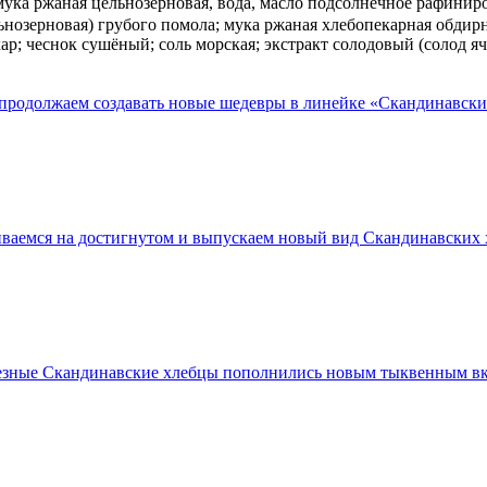
 мука ржаная цельнозерновая, вода, масло подсолнечное рафинир
ьнозерновая) грубого помола; мука ржаная хлебопекарная обдир
р; чеснок сушёный; соль морская; экстракт солодовый (солод я
продолжаем создавать новые шедевры в линейке «Скандинавск
ваемся на достигнутом и выпускаем новый вид Скандинавских х
зные Скандинавские хлебцы пополнились новым тыквенным вкусо