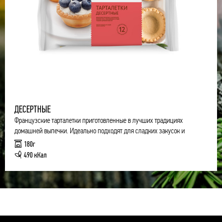
ДЕСЕРТНЫЕ
Французские тарталетки приготовленные в лучших традициях
домашней выпечки. Идеально подходят для сладких закусок и
десертов.
180г
490 кКал