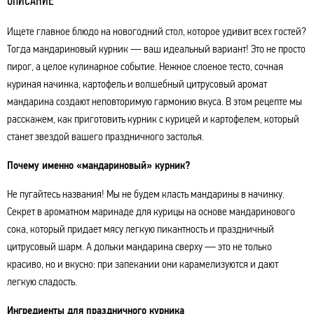
ОПИСАНИЕ
Ищете главное блюдо на новогодний стол, которое удивит всех гостей?
Тогда мандариновый курник — ваш идеальный вариант! Это не просто
пирог, а целое кулинарное событие. Нежное слоеное тесто, сочная
куриная начинка, картофель и волшебный цитрусовый аромат
мандарина создают неповторимую гармонию вкуса. В этом рецепте мы
расскажем, как приготовить курник с курицей и картофелем, который
станет звездой вашего праздничного застолья.
Почему именно «мандариновый» курник?
Не пугайтесь названия! Мы не будем класть мандарины в начинку.
Секрет в ароматном маринаде для курицы на основе мандаринового
сока, который придает мясу легкую пикантность и праздничный
цитрусовый шарм. А дольки мандарина сверху — это не только
красиво, но и вкусно: при запекании они карамелизуются и дают
легкую сладость.
Ингредиенты для праздничного курника