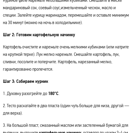
Куриное филе нарежьте небольшими кубиками. Смешайте в миске
мандариновый сок, соевый соус,измельченный чеснок, масло и
специи. Залейте курицу маринадом, перемешайте и оставьте минимум
на 30 минут (можно на ночь в холодильнике).
Шаг 2: Готовим картофельную начинку
Картофель очистите и нарежьте очень мелкими кубиками (или натрите
на крупной терке). Лук мелко нарежьте. Смешайте картофель, лук,
сливки, посолите и поперчите. Картофель, нарезанный мелко,
гарантированно пропечется.
Шаг 3: Собираем курник
1. Духовку разогрейте до
180°C
.
2. Тесто раскатайте в два пласта (один чуть больше для низа, другой —
для верха).
3. На большой пласт, смазанный маслом или застеленный бумагой для
выпечки, выложите
картофельную начинку
, оставляя по краям 3-4 см.