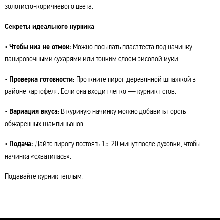
золотисто-коричневого цвета.
Секреты идеального курника
•
Чтобы низ не отмок:
Можно посыпать пласт теста под начинку
панировочными сухарями или тонким слоем рисовой муки.
•
Проверка готовности:
Проткните пирог деревянной шпажкой в
районе картофеля. Если она входит легко — курник готов.
•
Вариация вкуса:
В куриную начинку можно добавить горсть
обжаренных шампиньонов.
•
Подача:
Дайте пирогу постоять 15-20 минут после духовки, чтобы
начинка «схватилась».
Подавайте курник теплым.