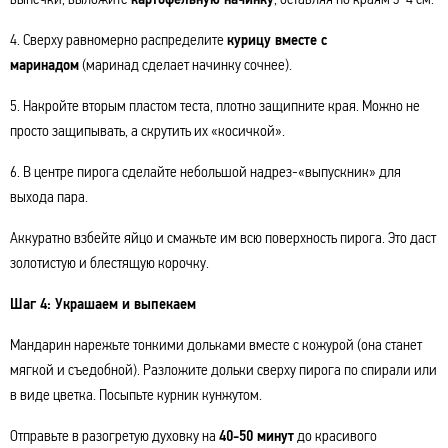
4. Сверху равномерно распределите
курицу вместе с
маринадом
(маринад сделает начинку сочнее).
5. Накройте вторым пластом теста, плотно защипните края. Можно не
просто защипывать, а скрутить их «косичкой».
6. В центре пирога сделайте небольшой надрез-«выпускник» для
выхода пара.
Аккуратно взбейте яйцо и смажьте им всю поверхность пирога. Это даст
золотистую и блестящую корочку.
Шаг 4: Украшаем и выпекаем
Мандарин нарежьте тонкими дольками вместе с кожурой (она станет
мягкой и съедобной). Разложите дольки сверху пирога по спирали или
в виде цветка. Посыпьте курник кунжутом.
Отправьте в разогретую духовку на
40-50 минут
до красивого