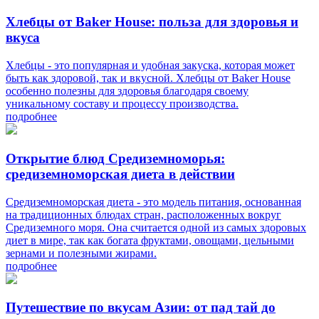
Хлебцы от Baker House: польза для здоровья и
вкуса
Хлебцы - это популярная и удобная закуска, которая может
быть как здоровой, так и вкусной. Хлебцы от Baker House
особенно полезны для здоровья благодаря своему
уникальному составу и процессу производства.
подробнее
Открытие блюд Средиземноморья:
средиземноморская диета в действии
Средиземноморская диета - это модель питания, основанная
на традиционных блюдах стран, расположенных вокруг
Средиземного моря. Она считается одной из самых здоровых
диет в мире, так как богата фруктами, овощами, цельными
зернами и полезными жирами.
подробнее
Путешествие по вкусам Азии: от пад тай до