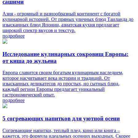
сашими
Азия - огромный и разнообразный континент с богатой
кулинарной историей. От пряных уличных блюд Таиланда до
изысканных блюд Японии, азиатская кухня предлагает
широкий спектр вкусов и текстур.
подробнее
Исследование кулинарных сокровищ Европы:
от киша до жульена
Европа славится своим богатым кулинарным наследием,
которое насчитывает века истории и традиций. От
изысканных деликатесов до простых, но сытных блюд,
каждый регион Европы предлагает уникальный
гастрономический опыт.
подробнее
5 согревающих напитков для уютной осени
Согревающие напитки, теплый плед, кино или книга –
кажется, это формула идеальных осенних выходных. Скорее