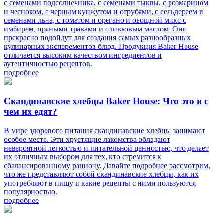
с семенами подсолнечника, с семенами тыквы, с розмарином
и чесноком, с черным кунжутом и отрубями, с сельдереем и
семенами льна, с томатом и орегано и овощной микс с
имбирем, пряными травами и оливковым маслом. Они
прекрасно подойдут для создания самых разнообразных
кулинарных эксперементов блюд. Продукция Baker House
отличается высоким качеством ингредиентов и
аутентичностью рецептов.
подробнее
Скандинавские хлебцы Baker House: Что это и с
чем их едят?
В мире здорового питания скандинавские хлебцы занимают
особое место. Эти хрустящие лакомства обладают
невероятной легкостью и питательной ценностью, что делает
их отличным выбором для тех, кто стремится к
сбалансированному рациону. Давайте подробнее рассмотрим,
что же представляют собой скандинавские хлебцы, как их
употребляют в пищу и какие рецепты с ними пользуются
популярностью.
подробнее